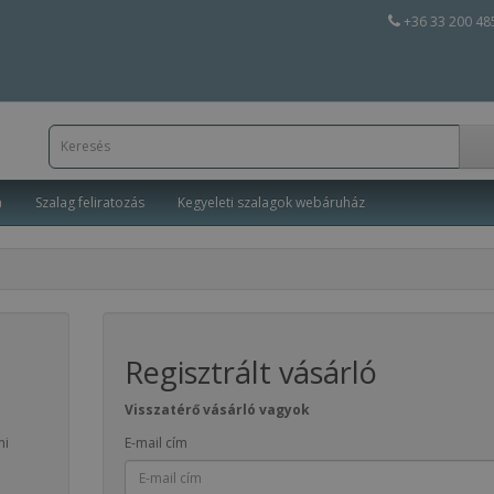
+36 33 200 48
a
Szalag feliratozás
Kegyeleti szalagok webáruház
Regisztrált vásárló
Visszatérő vásárló vagyok
ni
E-mail cím