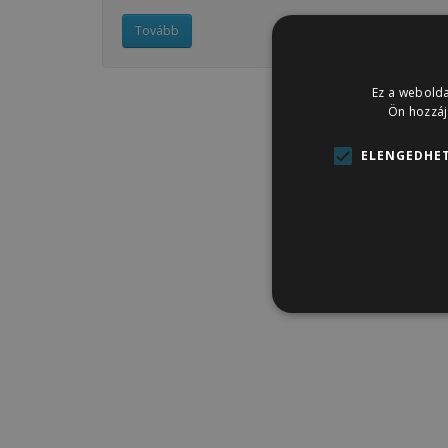
Tovább
Ez a webolda
Ön hozzáj
ELENGEDHET