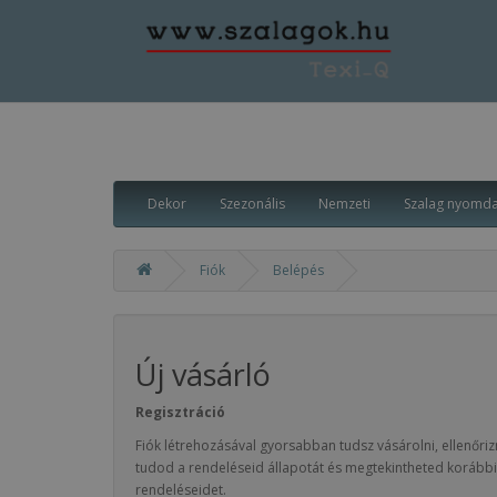
Dekor
Szezonális
Nemzeti
Szalag nyomd
Fiók
Belépés
Új vásárló
Regisztráció
Fiók létrehozásával gyorsabban tudsz vásárolni, ellenőriz
tudod a rendeléseid állapotát és megtekintheted korábbi
rendeléseidet.