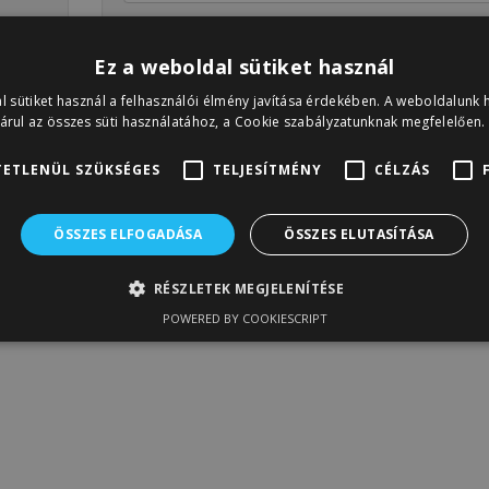
Jelszó
Ez a weboldal sütiket használ
Elfelejtett jelszó
l sütiket használ a felhasználói élmény javítása érdekében. A weboldalunk 
árul az összes süti használatához, a Cookie szabályzatunknak megfelelően.
ETLENÜL SZÜKSÉGES
TELJESÍTMÉNY
CÉLZÁS
ÖSSZES ELFOGADÁSA
ÖSSZES ELUTASÍTÁSA
RÉSZLETEK MEGJELENÍTÉSE
POWERED BY COOKIESCRIPT