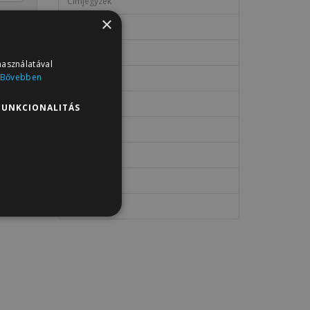
Címjegyzék
×
Kívánságlista
Rendeléseim
használatával
Bővebben
Letöltések
Előfizetések
FUNKCIONALITÁS
Hűségpontok
Visszáruk
Tranzakciók
Hírlevél