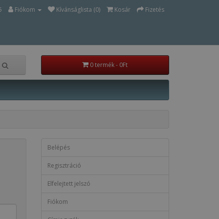
5
Fiókom
Kívánságlista (0)
Kosár
Fizetés
0 termék - 0Ft
Belépés
Regisztráció
Elfelejtett jelszó
Fiókom