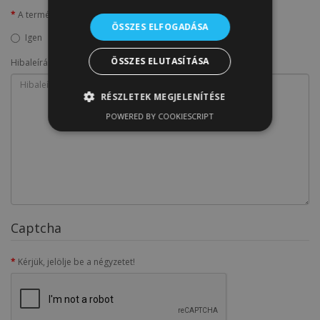
A termék felbontva
ÖSSZES ELFOGADÁSA
Igen
Nem
ÖSSZES ELUTASÍTÁSA
Hibaleírás és egyéb adatok
RÉSZLETEK MEGJELENÍTÉSE
POWERED BY COOKIESCRIPT
Captcha
Kérjük, jelölje be a négyzetet!