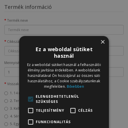
Termék információ
Termék neve
×
Cikkszám
Ez a weboldal sütiket
használ
Mennyiség
Ez a weboldal sütiket használ a felhasználói
élmény javítása érdekében. A weboldalunk
használatával Ön hozzájárul az összes süti
használatához, a Cookie szabályzatunknak
Visszaküldés oka
megfelelően.
Bővebben
1. 14 napos elállási jog
ELENGEDHETETLENÜL
2. Termékszavatoság
SZÜKSÉGES
3. Kellékszavatosság
TELJESÍTMÉNY
CÉLZÁS
4. Sérülten érkezett
FUNKCIONALITÁS
5. Egyéb