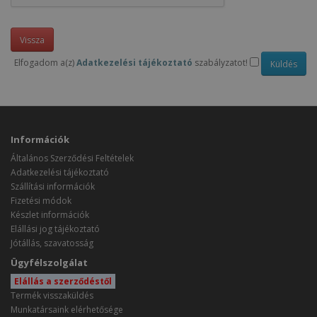
Vissza
Elfogadom a(z)
Adatkezelési tájékoztató
szabályzatot!
Információk
Általános Szerződési Feltételek
Adatkezelési tájékoztató
Szállítási információk
Fizetési módok
Készlet információk
Elállási jog tájékoztató
Jótállás, szavatosság
Ügyfélszolgálat
Elállás a szerződéstől
Termék visszaküldés
Munkatársaink elérhetősége