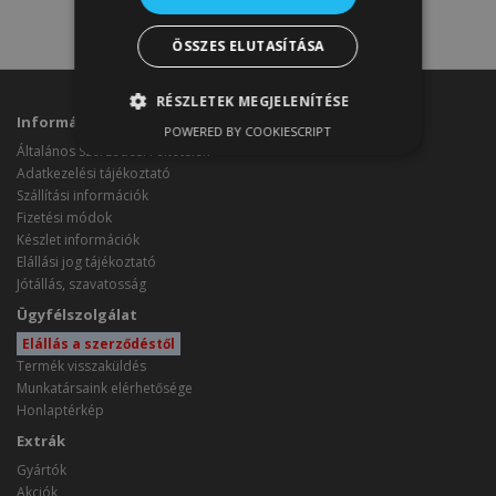
ÖSSZES ELUTASÍTÁSA
RÉSZLETEK MEGJELENÍTÉSE
Információk
POWERED BY COOKIESCRIPT
Általános Szerződési Feltételek
Adatkezelési tájékoztató
Szállítási információk
Fizetési módok
Készlet információk
Elállási jog tájékoztató
Jótállás, szavatosság
Ügyfélszolgálat
Elállás a szerződéstől
Termék visszaküldés
Munkatársaink elérhetősége
Honlaptérkép
Extrák
Gyártók
Akciók