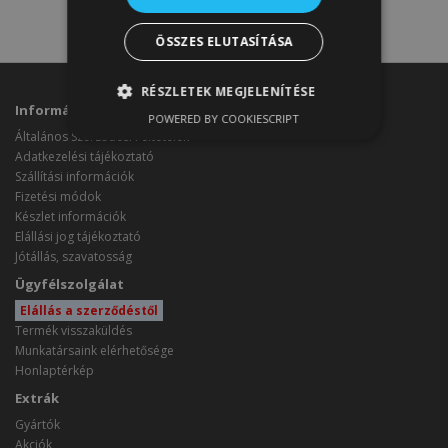
ÖSSZES ELUTASÍTÁSA
RÉSZLETEK MEGJELENÍTÉSE
Információk
POWERED BY COOKIESCRIPT
Általános Szerződési Feltételek
Adatkezelési tájékoztató
Szállítási információk
Fizetési módok
Készlet információk
Elállási jog tájékoztató
Jótállás, szavatosság
Ügyfélszolgálat
Elállás a szerződéstől
Termék visszaküldés
Munkatársaink elérhetősége
Honlaptérkép
Extrák
Gyártók
Akciók