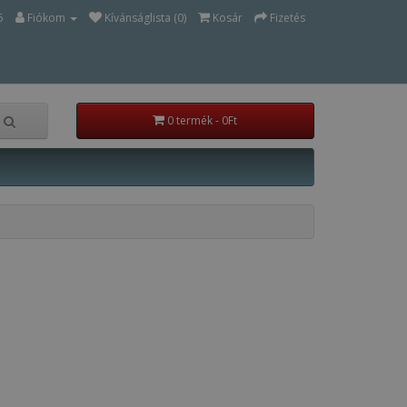
5
Fiókom
Kívánságlista (0)
Kosár
Fizetés
0 termék - 0Ft