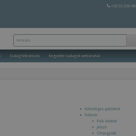
+36 33 200 48
a
Szalag feliratozás
Kegyeleti szalagok webáruház
Különleges ajánlatok
Fiókom
Fiók adatok
Jelszó
Címjegyzék