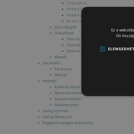
7 cm x 25 m
10 cm x 25 m
14 cm x 25 m szatén szalag, pl. székmas
25 cm x 25 m szatén szalag, pl. asztal k
Juta szalagok
Ez a webolda
Dekorfilcek
Ön hozzáj
1mm-es rosttal (tűhegyű)
2mm-es heggyel
ELENGEDHET
3mm-es heggyel
Masnik
Szezonális
Karácsony
Mikulás
Nemzeti
Kokárda, kitűző
Nyomott nemzeti
Szövött nemzeti
Babérkoszorú
Szalag nyomda
Szalag feliratozás
Kegyeleti szalagok webáruház