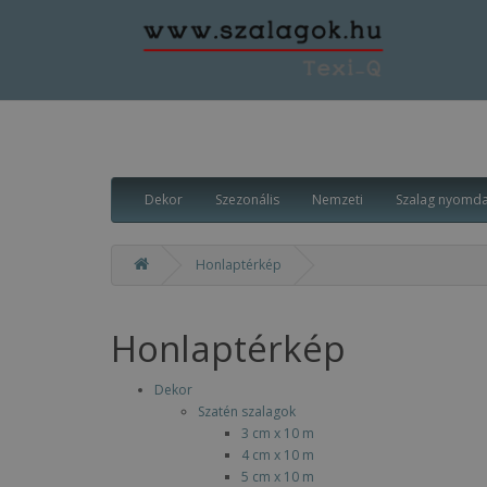
Dekor
Szezonális
Nemzeti
Szalag nyomd
Honlaptérkép
Honlaptérkép
Dekor
Szatén szalagok
3 cm x 10 m
4 cm x 10 m
5 cm x 10 m