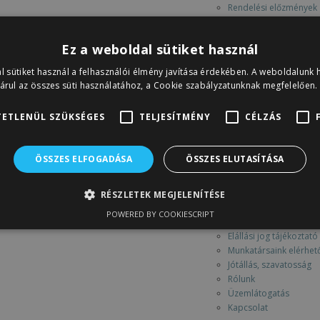
Rendelési előzmények
Letöltések
ninak.
Kosár
Ez a weboldal sütiket használ
özépnek.
Pénztár
Keresés
l sütiket használ a felhasználói élmény javítása érdekében. A weboldalunk 
Információk
árul az összes süti használatához, a Cookie szabályzatunknak megfelelően.
Általános Szerződési F
Árlisták
ETLENÜL SZÜKSÉGES
TELJESÍTMÉNY
CÉLZÁS
email
Szájmaszk részletes i
Szájmaszk viszontelad
ÖSSZES ELFOGADÁSA
ÖSSZES ELUTASÍTÁSA
ürlap
Adatkezelési tájékozta
Szállítási információk
RÉSZLETEK MEGJELENÍTÉSE
Fizetési módok
POWERED BY COOKIESCRIPT
Készlet információk
Elállási jog tájékoztató
Munkatársaink elérhet
Jótállás, szavatosság
Rólunk
Üzemlátogatás
Kapcsolat