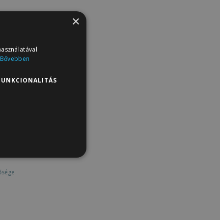
×
használatával
Bővebben
eltételek
FUNKCIONALITÁS
nformációk
óknak.
tó
ősége