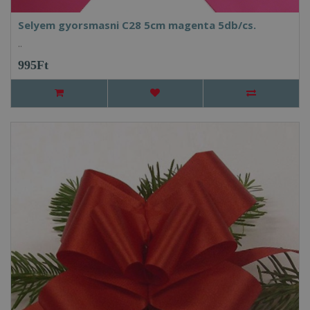
Selyem gyorsmasni C28 5cm magenta 5db/cs.
..
995Ft