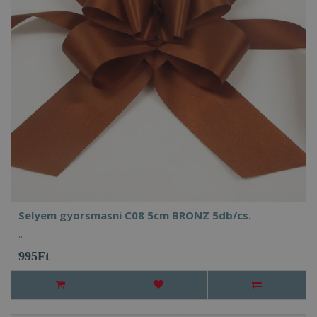
Selyem gyorsmasni C08 5cm BRONZ 5db/cs.
..
995Ft