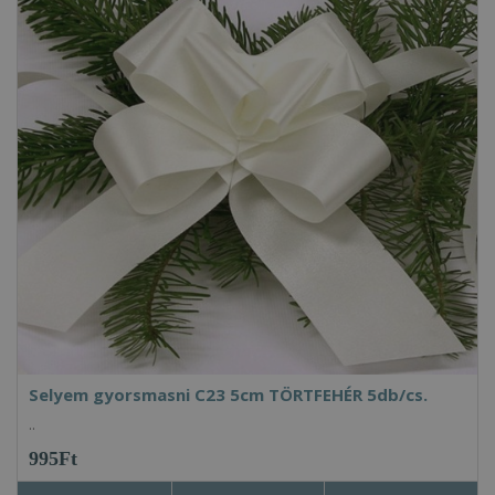
Selyem gyorsmasni C23 5cm TÖRTFEHÉR 5db/cs.
..
995Ft