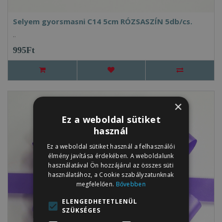
Selyem gyorsmasni C14 5cm RÓZSASZÍN 5db/cs.
..
995Ft
×
Ez a weboldal sütiket
használ
Ez a weboldal sütiket használ a felhasználói
élmény javítása érdekében. A weboldalunk
használatával Ön hozzájárul az összes süti
használatához, a Cookie szabályzatunknak
megfelelően.
Bővebben
ELENGEDHETETLENÜL
SZÜKSÉGES