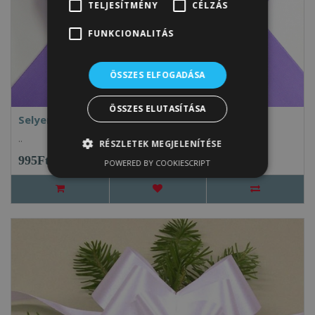
TELJESÍTMÉNY
CÉLZÁS
FUNKCIONALITÁS
ÖSSZES ELFOGADÁSA
ÖSSZES ELUTASÍTÁSA
Selyem gyorsmasni C17 5cm lila 5db/cs.
..
RÉSZLETEK MEGJELENÍTÉSE
995Ft
POWERED BY COOKIESCRIPT