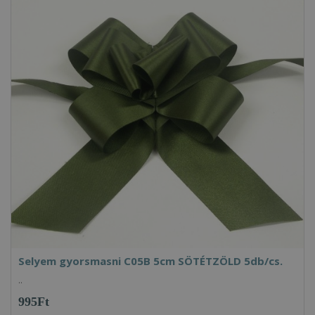
Selyem gyorsmasni C05B 5cm SÖTÉTZÖLD 5db/cs.
..
995Ft