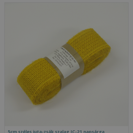
5cm széles juta-zsák szalag JC-21 napsárga