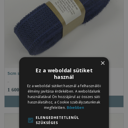
×
Ez a weboldal sütiket
5cm széles juta-zsák szalag JC-10 sötétkék
használ
..
Ez a weboldal sütiket használ a felhasználói
1 600Ft
élmény javítása érdekében. A weboldalunk
használatával Ön hozzájárul az összes süti
használatához, a Cookie szabályzatunknak
megfelelően.
Bővebben
ELENGEDHETETLENÜL
SZÜKSÉGES