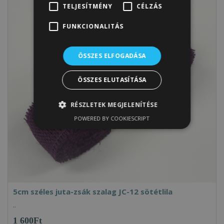
TELJESÍTMÉNY
CÉLZÁS
FUNKCIONALITÁS
ÖSSZES ELFOGADÁSA
ÖSSZES ELUTASÍTÁSA
RÉSZLETEK MEGJELENÍTÉSE
POWERED BY COOKIESCRIPT
5cm széles juta-zsák szalag JC-12 sötétlila
..
1 600Ft