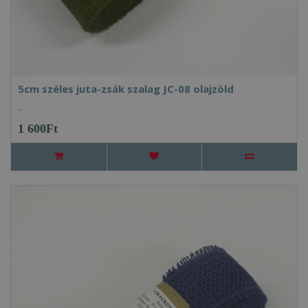
5cm széles juta-zsák szalag JC-08 olajzöld
..
1 600Ft