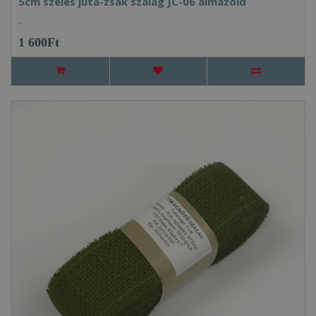
5cm széles juta-zsák szalag JC-06 almazöld
..
1 600Ft