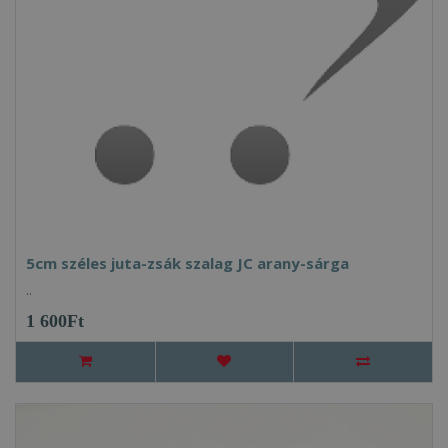
5cm széles juta-zsák szalag JC arany-sárga
..
1 600Ft