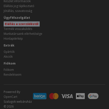
Készlet információk
Elállási jog tájékoztató
Jótállás, szavatosság
Ügyfélszolgálat
Elállás a szerződéstől
Termék visszaküldés
Munkatársaink elérhetősége
Honlaptérkép
Extrák
Gyártók
Akciók
Fiókom
Fiókom
Rendeléseim
Powered By
OpenCart
Szalagok webáruház
© 2026