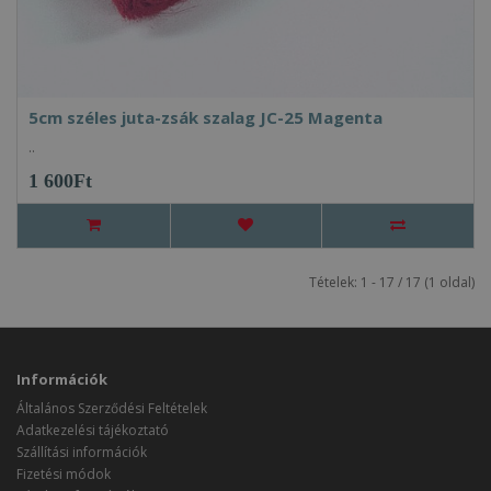
5cm széles juta-zsák szalag JC-25 Magenta
..
1 600Ft
Tételek: 1 - 17 / 17 (1 oldal)
Információk
Általános Szerződési Feltételek
Adatkezelési tájékoztató
Szállítási információk
Fizetési módok