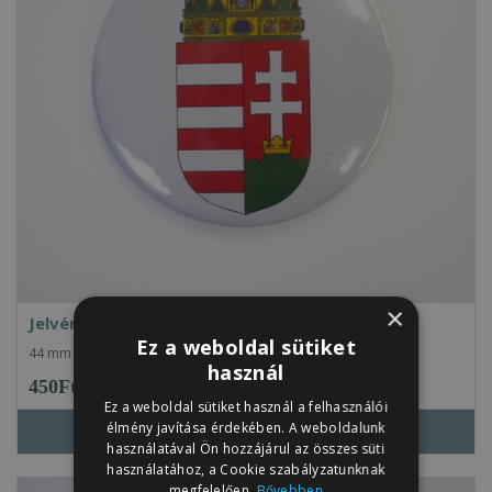
×
Jelvény Magyarország kiscímerével, 44 mm-es
Ez a weboldal sütiket
44 mm átmérőjű jelvény, Magyarország kiscímerével. ..
használ
450Ft
Ez a weboldal sütiket használ a felhasználói
élmény javítása érdekében. A weboldalunk
használatával Ön hozzájárul az összes süti
használatához, a Cookie szabályzatunknak
megfelelően.
Bővebben