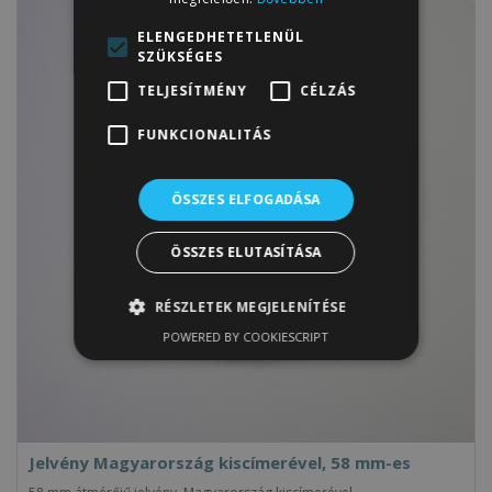
ELENGEDHETETLENÜL
SZÜKSÉGES
TELJESÍTMÉNY
CÉLZÁS
FUNKCIONALITÁS
ÖSSZES ELFOGADÁSA
ÖSSZES ELUTASÍTÁSA
RÉSZLETEK MEGJELENÍTÉSE
POWERED BY COOKIESCRIPT
Jelvény Magyarország kiscímerével, 58 mm-es