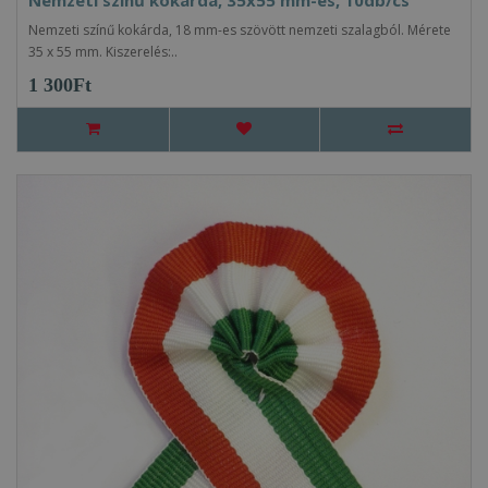
Nemzeti színű kokárda, 35x55 mm-es, 10db/cs
Nemzeti színű kokárda, 18 mm-es szövött nemzeti szalagból. Mérete
35 x 55 mm. Kiszerelés:..
1 300Ft