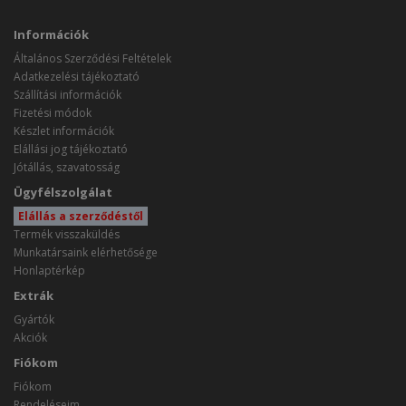
Információk
Általános Szerződési Feltételek
Adatkezelési tájékoztató
Szállítási információk
Fizetési módok
Készlet információk
Elállási jog tájékoztató
Jótállás, szavatosság
Ügyfélszolgálat
Elállás a szerződéstől
Termék visszaküldés
Munkatársaink elérhetősége
Honlaptérkép
Extrák
Gyártók
Akciók
Fiókom
Fiókom
Rendeléseim