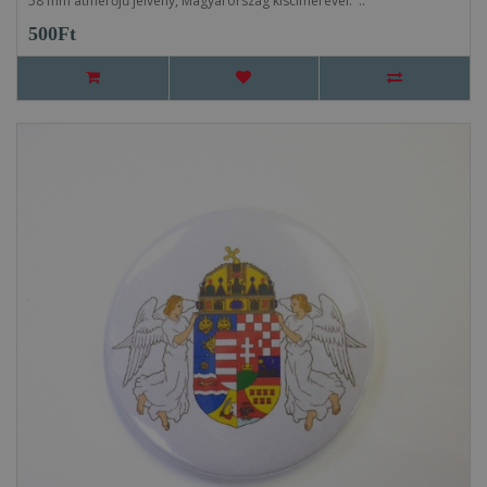
58 mm átmérőjű jelvény, Magyarország kiscímerével. ..
500Ft