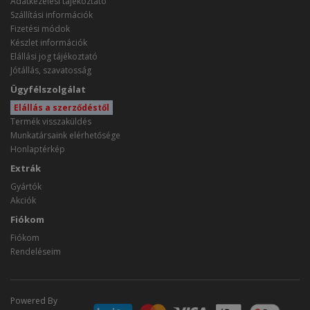
Adatkezelési tájékoztató
Szállítási információk
Fizetési módok
Készlet információk
Elállási jog tájékoztató
Jótállás, szavatosság
Ügyfélszolgálat
Elállás a szerződéstől
Termék visszaküldés
Munkatársaink elérhetősége
Honlaptérkép
Extrák
Gyártók
Akciók
Fiókom
Fiókom
Rendeléseim
Powered By