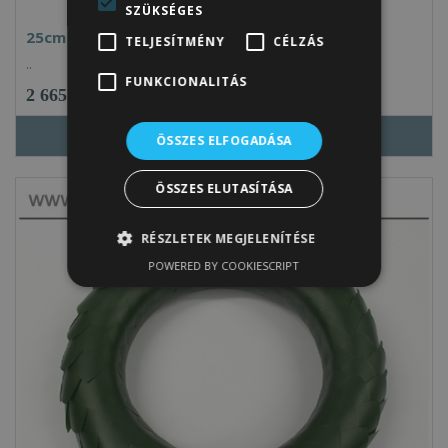
SZÜKSÉGES
25cm átmérőjű babérkoszorú
TELJESÍTMÉNY
CÉLZÁS
..
FUNKCIONALITÁS
2 665Ft
ÖSSZES ELFOGADÁSA
ÖSSZES ELUTASÍTÁSA
RÉSZLETEK MEGJELENÍTÉSE
POWERED BY COOKIESCRIPT