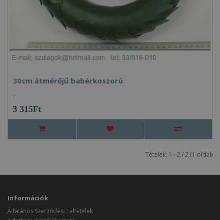
30cm átmérőjű babérkoszorú
..
3 315Ft
Tételek: 1 - 2 / 2 (1 oldal)
Információk
Általános Szerződési Feltételek