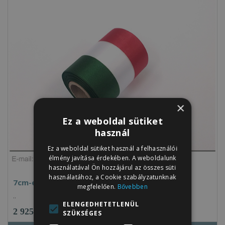
×
Ez a weboldal sütiket
használ
Ez a weboldal sütiket használ a felhasználói
élmény javítása érdekében. A weboldalunk
használatával Ön hozzájárul az összes süti
használatához, a Cookie szabályzatunknak
7cm-es nemzeti szalag 10m / tekercs
megfelelően.
Bővebben
..
ELENGEDHETETLENÜL
2 925Ft
SZÜKSÉGES