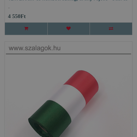
..
4 550Ft