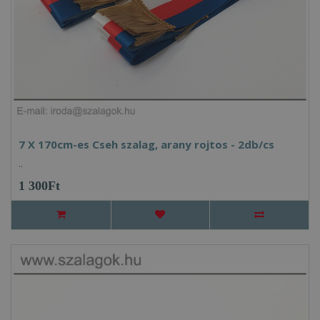
7 X 170cm-es Cseh szalag, arany rojtos - 2db/cs
..
1 300Ft