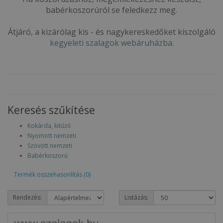
babérkoszorúról se feledkezz meg.
Átjáró, a kizárólag kis - és nagykereskedőket kiszolgáló
kegyeleti szalagok webáruházba
.
Keresés szűkítése
Kokárda, kitűző
Nyomott nemzeti
Szövött nemzeti
Babérkoszorú
Termék összehasonlítás (0)
Rendezés:
Listázás: