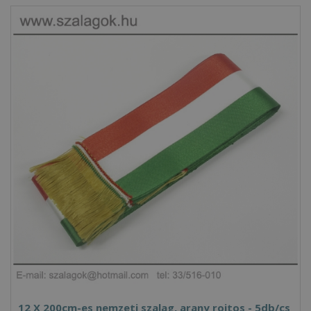
12 X 200cm-es nemzeti szalag, arany rojtos - 5db/cs