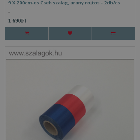
9 X 200cm-es Cseh szalag, arany rojtos - 2db/cs
..
1 690Ft