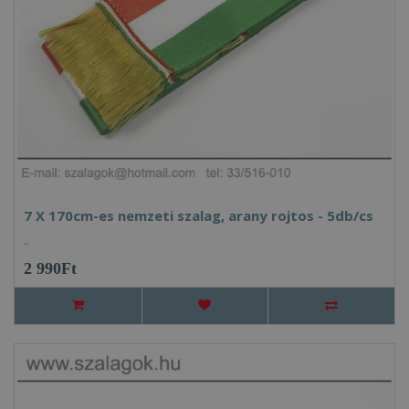
7 X 170cm-es nemzeti szalag, arany rojtos - 5db/cs
..
2 990Ft