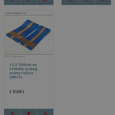
12 X 200cm-es
Székely szalag,
arany rojtos -
2db/cs
..
1 950Ft