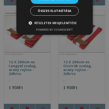
ÖSSZES ELUTASÍTÁSA
RÉSZLETEK MEGJELENÍTÉSE
POWERED BY COOKIESCRIPT
12 X 200cm-es
12 X 200cm-es
Lengyel szalag,
Osztrák szalag,
arany rojtos -
arany rojtos -
2db/cs
2db/cs
..
..
1 950Ft
1 950Ft