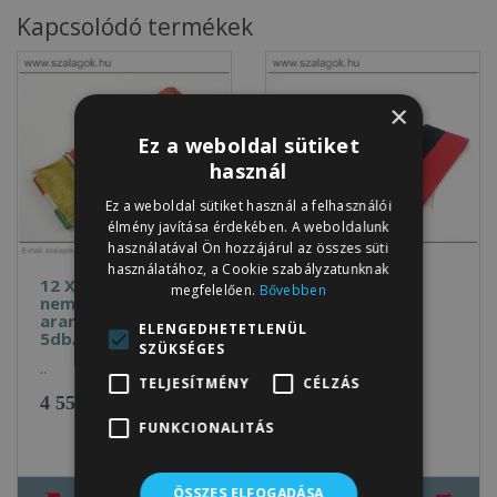
Kapcsolódó termékek
×
Ez a weboldal sütiket
használ
Ez a weboldal sütiket használ a felhasználói
élmény javítása érdekében. A weboldalunk
használatával Ön hozzájárul az összes süti
használatához, a Cookie szabályzatunknak
12 X 200cm-es
12 X 200cm-es
megfelelően.
Bővebben
nemzeti szalag,
bányász szalag,
arany rojtos -
arany rojtos -
ELENGEDHETETLENÜL
5db/cs
2db/cs
SZÜKSÉGES
..
..
TELJESÍTMÉNY
CÉLZÁS
4 550Ft
1 950Ft
FUNKCIONALITÁS
ÖSSZES ELFOGADÁSA