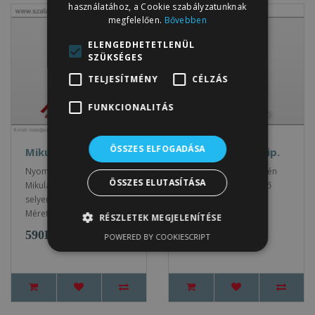
használatához, a Cookie szabályzatunknak
megfelelően.
Bővebben
ELENGEDHETETLENÜL
SZÜKSÉGES
TELJESÍTMÉNY
CÉLZÁS
FUNKCIONALITÁS
ÖSSZES ELFOGADÁSA
Mikulás zsák 6.tip.
Mikulás zsák 7.tip.
Nyomott mintás, szatén
Nyomott mintás, szatén
ÖSSZES ELUTASÍTÁSA
Mikulás zsák, hozzáillő
Mikulás zsák, hozzáillő
selyem megkötővel.
selyem megkötővel.
Mérete: 18x28 cm ..
Mérete: 18x28 cm ..
RÉSZLETEK MEGJELENÍTÉSE
590Ft
750Ft
590Ft
750Ft
POWERED BY COOKIESCRIPT