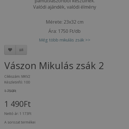
pamutvászonból készülnek.
Valódi ajándék, valódi élmény
Mérete: 23x32 cm
Ára: 1750 Ft/db
Még több mikulás zsák >>
Vászon Mikulás zsák 2
Cikkszám: MKV2
Készletinfó: 100
1 750Ft
1 490Ft
Nettó ár:
1 173Ft
A sorozat termékei