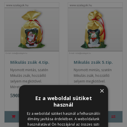
Mikulás zsák 4.tip.
Mikulás zsák 5.tip.
Nyomott mintás, szatén
Nyomott mintás, szatén
Mikulás zsák, hozzáillő
Mikulás zsák, hozzáillő
selyem megkötővel.
selyem megkötővel.
Mérete: 18x28 cm ..
Mérete: 18x28 cm ..
×
590Ft
750Ft
590Ft
750Ft
Ez a weboldal sütiket
használ
Ez a weboldal sütiket használ a felhasználói
élmény javítása érdekében. A weboldalunk
használatával Ön hozzájárul az összes süti