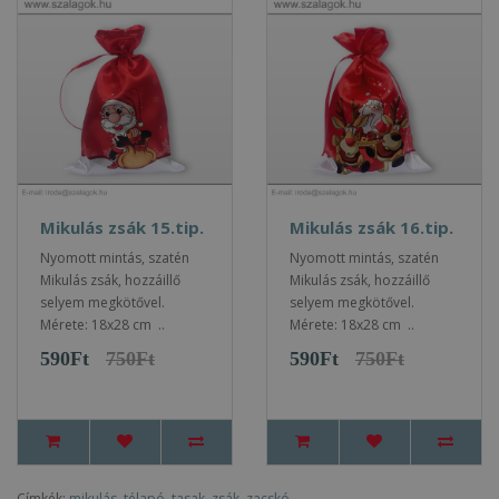
Mikulás zsák 15.tip.
Mikulás zsák 16.tip.
Nyomott mintás, szatén
Nyomott mintás, szatén
Mikulás zsák, hozzáillő
Mikulás zsák, hozzáillő
selyem megkötővel.
selyem megkötővel.
Mérete: 18x28 cm ..
Mérete: 18x28 cm ..
590Ft
750Ft
590Ft
750Ft
Címkék:
mikulás
,
télapó
,
tasak
,
zsák
,
zacskó