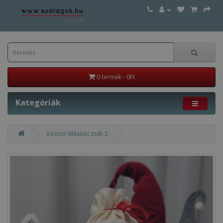
0 termék - 0Ft
Kategóriák
Vászon Mikulás zsák 2