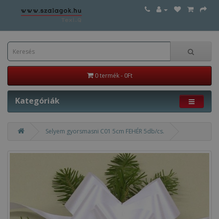
0 termék - 0Ft
Kategóriák
Selyem gyorsmasni C01 5cm FEHÉR 5db/cs.