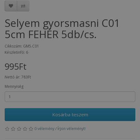
Selyem gyorsmasni C01
5cm FEHÉR 5db/cs.
Cikkszám: GM5.C01
Készletinfó: 6
995Ft
Nettó ár:
783Ft
Mennyiség
Kosárba teszem
0 vélemény
/
Írjon véleményt!