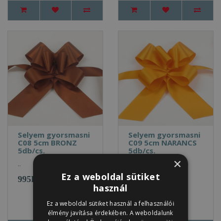
Selyem gyorsmasni
Selyem gyorsmasni
C08 5cm BRONZ
C09 5cm NARANCS
5db/cs.
5db/cs.
×
..
..
Ez a weboldal sütiket
995Ft
995Ft
használ
Ez a weboldal sütiket használ a felhasználói
élmény javítása érdekében. A weboldalunk