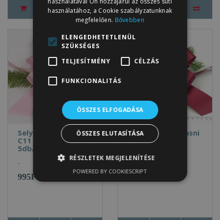
használatával Ön hozzájárul az összes süti
használatához, a Cookie szabályzatunknak
megfelelően.
Bővebben
ELENGEDHETETLENÜL
SZÜKSÉGES
TELJESÍTMÉNY
CÉLZÁS
FUNKCIONALITÁS
ÖSSZES ELFOGADÁSA
Selyem gyorsmasni
Selyem gyorsmasni
ÖSSZES ELUTASÍTÁSA
C11 5cm PINK
C13 5cm BORDÓ
5db/cs.
5db/cs.
RÉSZLETEK MEGJELENÍTÉSE
..
..
POWERED BY COOKIESCRIPT
995Ft
995Ft