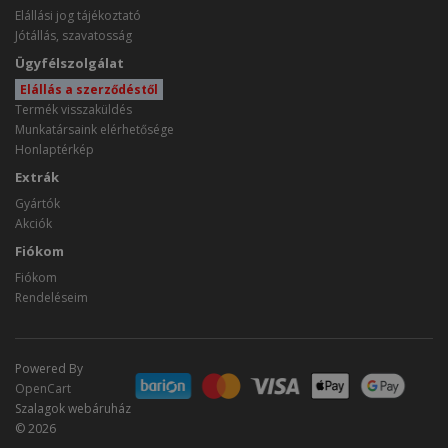
Elállási jog tájékoztató
Jótállás, szavatosság
Ügyfélszolgálat
Elállás a szerződéstől
Termék visszaküldés
Munkatársaink elérhetősége
Honlaptérkép
Extrák
Gyártók
Akciók
Fiókom
Fiókom
Rendeléseim
Powered By
OpenCart
Szalagok webáruház
© 2026