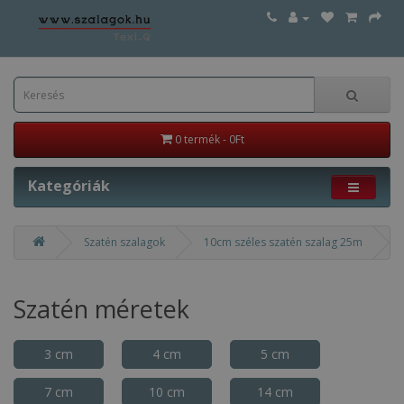
0 termék - 0Ft
Kategóriák
Szatén szalagok
10cm széles szatén szalag 25m
Szatén méretek
3 cm
4 cm
5 cm
7 cm
10 cm
14 cm