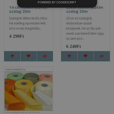
POWERED BY COOKIESCRIPT
14 cm széles szatén
25cm széles szatén
szalag 25m
szalag 25m
Szalagok dekorációs célra.
25cm es szalagok,
Ha esetleg nyomtatni kell,
elsősorban asztal
arra is van megoldás...
középnek. Ha az ifjú pár
nevét szeretnéd látni rajta,
4 290Ft
az sem pro..
6 240Ft