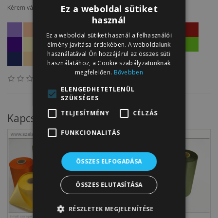
Ez a weboldal sütiket
Kérem válasszon!
használ
Ez a weboldal sütiket használ a felhasználói
élmény javítása érdekében. A weboldalunk
használatával Ön hozzájárul az összes süti
használatához, a Cookie szabályzatunknak
megfelelően.
Bővebben
0 vélemény
/
Írjon véleményt!
ELENGEDHETETLENÜL
SZÜKSÉGES
TELJESÍTMÉNY
CÉLZÁS
Kapcsolódó termékek
FUNKCIONALITÁS
ÖSSZES ELFOGADÁSA
ÖSSZES ELUTASÍTÁSA
RÉSZLETEK MEGJELENÍTÉSE