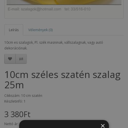
Leírás
Vélemények (0)
10cm es szalagok, Pl. szék masninak, vállszalagnak, vagy autó
dekorációnak.
10cm széles szatén szalag
25m
Cikkszám: 10 cm szatén
Készletinfó: 1
3 380Ft
×
Nettó ár:
2 661Ft