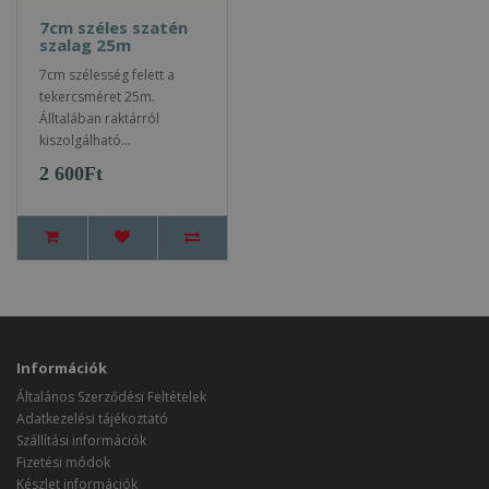
7cm széles szatén
szalag 25m
7cm szélesség felett a
tekercsméret 25m.
Álltalában raktárról
kiszolgálható...
2 600Ft
Információk
Általános Szerződési Feltételek
Adatkezelési tájékoztató
Szállítási információk
Fizetési módok
Készlet információk