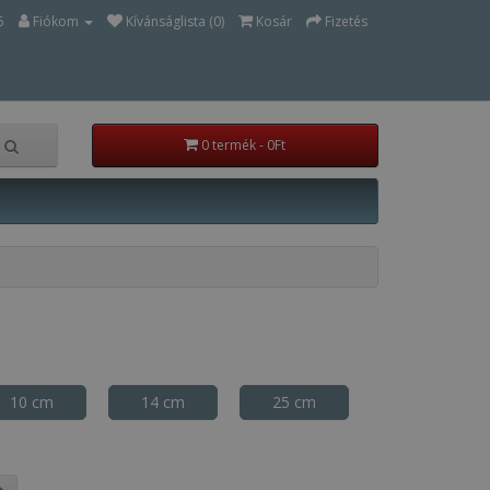
5
Fiókom
Kívánságlista (0)
Kosár
Fizetés
0 termék - 0Ft
10 cm
14 cm
25 cm