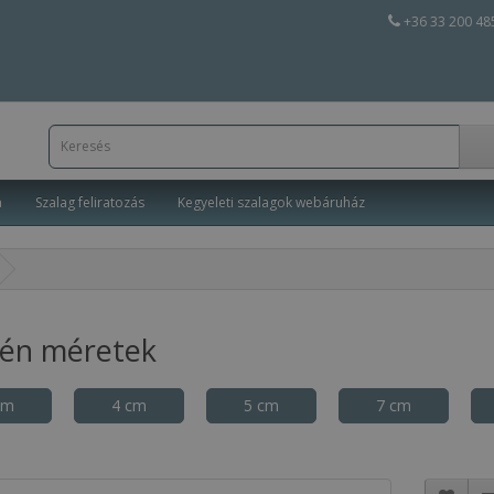
+36 33 200 48
a
Szalag feliratozás
Kegyeleti szalagok webáruház
tén méretek
cm
4 cm
5 cm
7 cm