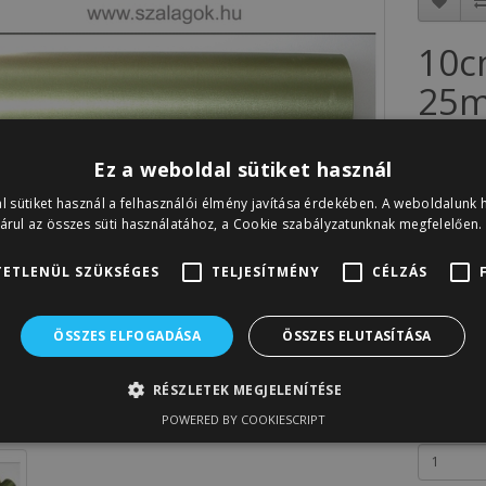
10c
25m
Cikkszám: 
Készletinfó
Ez a weboldal sütiket használ
3 38
l sütiket használ a felhasználói élmény javítása érdekében. A weboldalunk 
árul az összes süti használatához, a Cookie szabályzatunknak megfelelően.
Nettó ár:
2
ETLENÜL SZÜKSÉGES
TELJESÍTMÉNY
CÉLZÁS
A sorozat 
ÖSSZES ELFOGADÁSA
ÖSSZES ELUTASÍTÁSA
RÉSZLETEK MEGJELENÍTÉSE
POWERED BY COOKIESCRIPT
Mennyiség