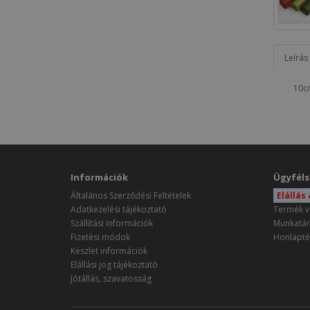
Leírás
10cm
Információk
Ügyféls
Általános Szerződési Feltételek
Elállás
Adatkezelési tájékoztató
Termék v
Szállítási információk
Munkatár
Fizetési módok
Honlapté
Készlet információk
Elállási jog tájékoztató
Jótállás, szavatosság