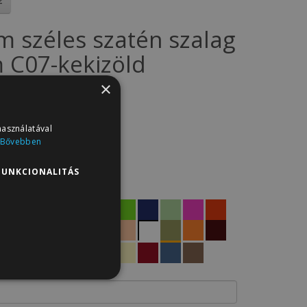
m széles szatén szalag
 C07-kekizöld
×
SZ10.C07
: 1
0Ft
használatával
Bővebben
 661Ft
FUNKCIONALITÁS
termékei