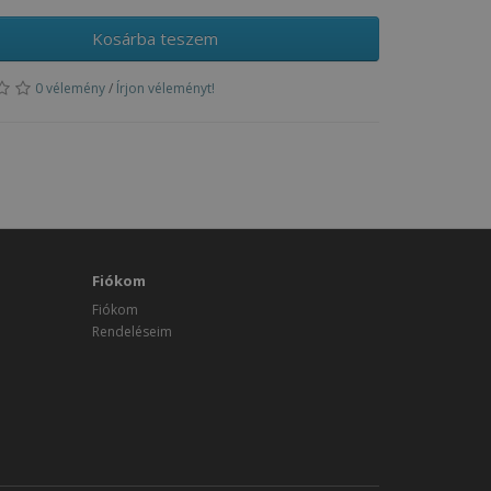
Kosárba teszem
0 vélemény
/
Írjon véleményt!
Fiókom
Fiókom
Rendeléseim