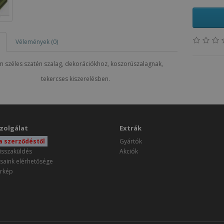
Vélemények (0)
 széles szatén szalag, dekorációkhoz, koszorúszalagnak,
tekercses kiszerelésben.
zolgálat
Extrák
 a szerződéstől
Gyártók
isszaküldés
Akciók
saink elérhetősége
rkép