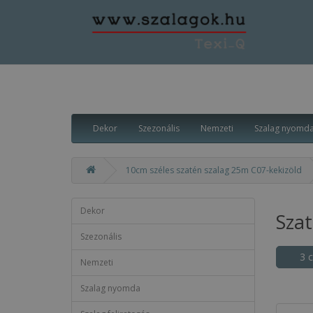
Dekor
Szezonális
Nemzeti
Szalag nyomd
10cm széles szatén szalag 25m C07-kekizöld
Dekor
Sza
Szezonális
3 
Nemzeti
Szalag nyomda