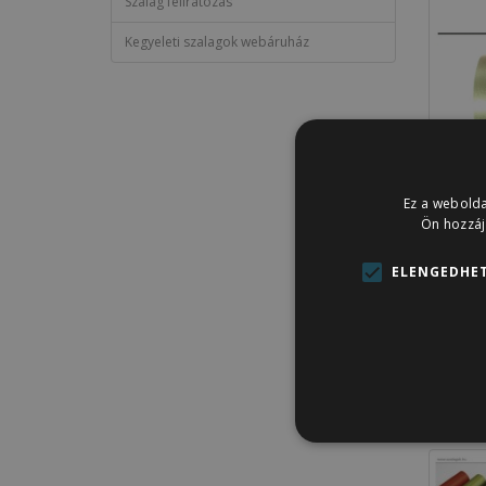
Szalag feliratozás
Kegyeleti szalagok webáruház
Ez a webolda
Ön hozzáj
ELENGEDHET