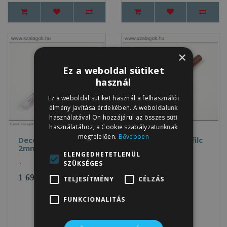
×
Ez a weboldal sütiket
használ
Ez a weboldal sütiket használ a felhasználói
élmény javítása érdekében. A weboldalunk
használatával Ön hozzájárul az összes süti
használatához, a Cookie szabályzatunknak
megfelelően.
Bővebben
Deco Color lakkfilc
Deco Color lakkfilc
2mm PIROS
2mm BARNA
ELENGEDHETETLENÜL
..
..
SZÜKSÉGES
1 690Ft
1 690Ft
TELJESÍTMÉNY
CÉLZÁS
FUNKCIONALITÁS