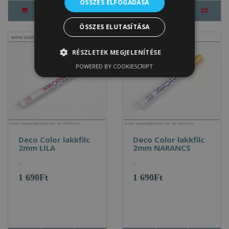
ÖSSZES ELFOGADÁSA
ÖSSZES ELUTASÍTÁSA
RÉSZLETEK MEGJELENÍTÉSE
POWERED BY COOKIESCRIPT
Deco Color lakkfilc
Deco Color lakkfilc
2mm LILA
2mm NARANCS
..
..
1 690Ft
1 690Ft