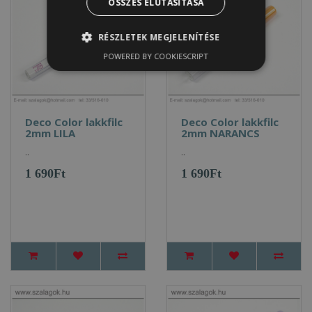
ÖSSZES ELUTASÍTÁSA
RÉSZLETEK MEGJELENÍTÉSE
POWERED BY COOKIESCRIPT
Deco Color lakkfilc
Deco Color lakkfilc
2mm LILA
2mm NARANCS
..
..
1 690Ft
1 690Ft