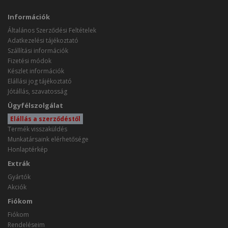
Információk
Általános Szerződési Feltételek
Adatkezelési tájékoztató
Szállítási információk
Fizetési módok
Készlet információk
Elállási jog tájékoztató
Jótállás, szavatosság
Ügyfélszolgálat
Elállás a szerződéstől
Termék visszaküldés
Munkatársaink elérhetősége
Honlaptérkép
Extrák
Gyártók
Akciók
Fiókom
Fiókom
Rendeléseim