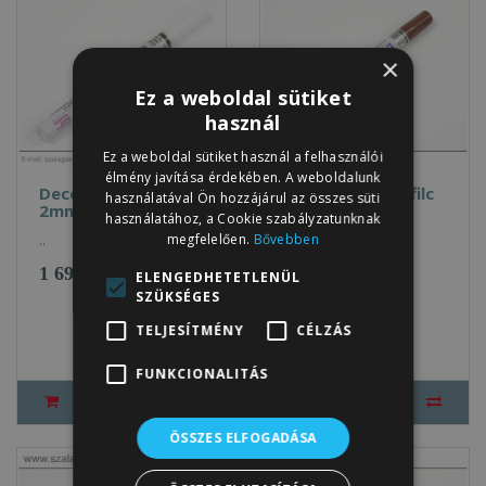
×
Ez a weboldal sütiket
használ
Ez a weboldal sütiket használ a felhasználói
élmény javítása érdekében. A weboldalunk
Deco Color lakkfilc
Deco Color lakkfilc
használatával Ön hozzájárul az összes süti
2mm FEHÉR
2mm BARNA
használatához, a Cookie szabályzatunknak
megfelelően.
Bővebben
..
..
1 690Ft
1 690Ft
ELENGEDHETETLENÜL
SZÜKSÉGES
TELJESÍTMÉNY
CÉLZÁS
FUNKCIONALITÁS
ÖSSZES ELFOGADÁSA