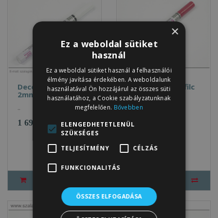
×
Ez a weboldal sütiket
használ
Ez a weboldal sütiket használ a felhasználói
élmény javítása érdekében. A weboldalunk
Deco Color lakkfilc
Deco Color lakkfilc
használatával Ön hozzájárul az összes süti
2mm FEHÉR
2mm PIROS
használatához, a Cookie szabályzatunknak
megfelelően.
Bővebben
..
..
1 690Ft
1 690Ft
ELENGEDHETETLENÜL
SZÜKSÉGES
TELJESÍTMÉNY
CÉLZÁS
FUNKCIONALITÁS
ÖSSZES ELFOGADÁSA