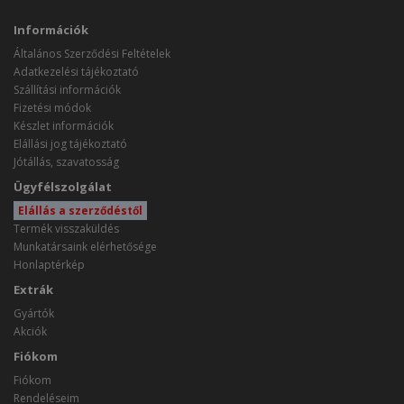
Információk
Általános Szerződési Feltételek
Adatkezelési tájékoztató
Szállítási információk
Fizetési módok
Készlet információk
Elállási jog tájékoztató
Jótállás, szavatosság
Ügyfélszolgálat
Elállás a szerződéstől
Termék visszaküldés
Munkatársaink elérhetősége
Honlaptérkép
Extrák
Gyártók
Akciók
Fiókom
Fiókom
Rendeléseim