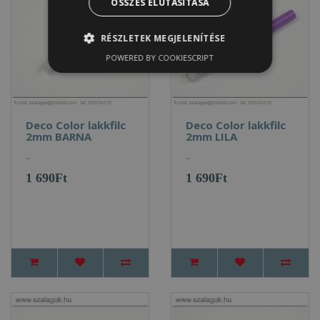
ÖSSZES ELUTASÍTÁSA
RÉSZLETEK MEGJELENÍTÉSE
POWERED BY COOKIESCRIPT
Deco Color lakkfilc
Deco Color lakkfilc
2mm BARNA
2mm LILA
..
..
1 690Ft
1 690Ft