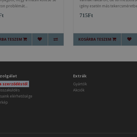
on problémát...
igény esetén más tekercsméretben
Ft
715Ft
RBA TESZEM
KOSÁRBA TESZEM
zolgálat
Extrák
 a szerződéstől
Gyártók
isszaküldés
Akciók
saink elérhetősége
rkép