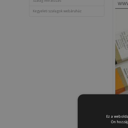
Szalag feliratozás
Kegyeleti szalagok webáruház
Ez a webolda
Ön hozzáj
Leírás