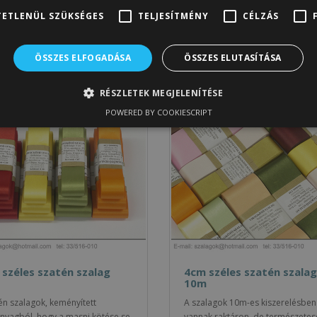
ETLENÜL SZÜKSÉGES
TELJESÍTMÉNY
CÉLZÁS
szalagok a szivárvány majd minden színében.
solódó termékek
ÖSSZES ELFOGADÁSA
ÖSSZES ELUTASÍTÁSA
RÉSZLETEK MEGJELENÍTÉSE
POWERED BY COOKIESCRIPT
széles szatén szalag
4cm széles szatén szalag
10m
n szalagok, keményített
A szalagok 10m-es kiszerelésben
nyagból, hogy a masni kötése se
vannak raktáron, de természetes