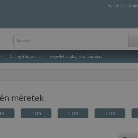
+36 33 200 48
a
Szalag feliratozás
Kegyeleti szalagok webáruház
tén méretek
cm
4 cm
5 cm
7 cm