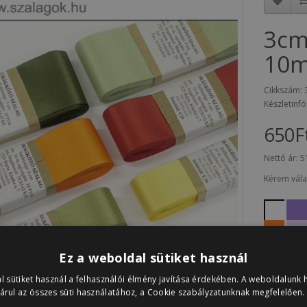
3cm
10
Cikkszám: 
Készletinfó
650F
Nettó ár:
5
Kérem vála
Ez a weboldal sütiket használ
l sütiket használ a felhasználói élmény javítása érdekében. A weboldalunk 
árul az összes süti használatához, a Cookie szabályzatunknak megfelelően.
Vélemények (0)