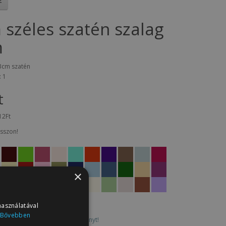
 széles szatén szalag
m
3cm szatén
: 1
t
12Ft
sszon!
×
használatával
Bővebben
0 vélemény
/
Írjon véleményt!