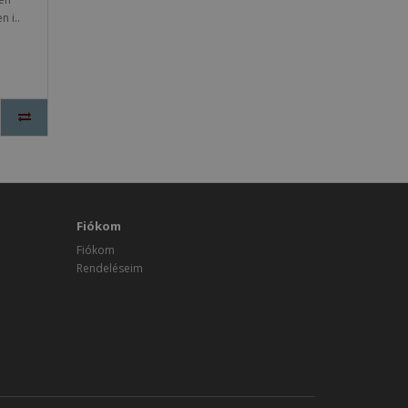
 i..
Fiókom
Fiókom
Rendeléseim