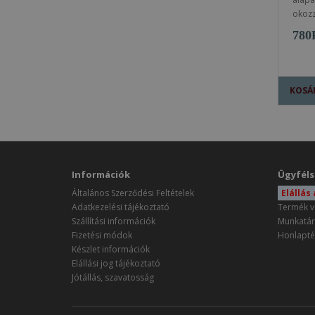
okozz
780
KOSÁ
Információk
Ügyféls
Általános Szerződési Feltételek
Elállás
Adatkezelési tájékoztató
Termék v
Szállítási információk
Munkatár
Fizetési módok
Honlapté
Készlet információk
Elállási jog tájékoztató
Jótállás, szavatosság