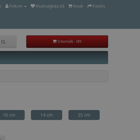
5
Fiókom
Kívánságlista (0)
Kosár
Fizetés
0 termék - 0Ft
10 cm
14 cm
25 cm