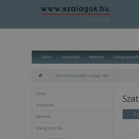
Dekor
Szezonális
Nemzeti
Szalag nyomd
3cm széles szatén szalag 10m
Dekor
Sza
Szezonális
3 
Nemzeti
Szalag nyomda