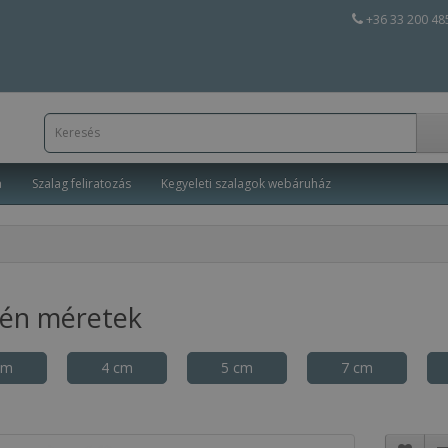
+36 33 200 48
a
Szalag feliratozás
Kegyeleti szalagok webáruház
tén méretek
cm
4 cm
5 cm
7 cm