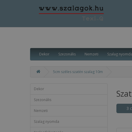
Dekor
Szezonális
Nemzeti
Szalag nyomd
5cm széles szatén szalag 10m
Dekor
Sza
Szezonális
3 
Nemzeti
Szalag nyomda