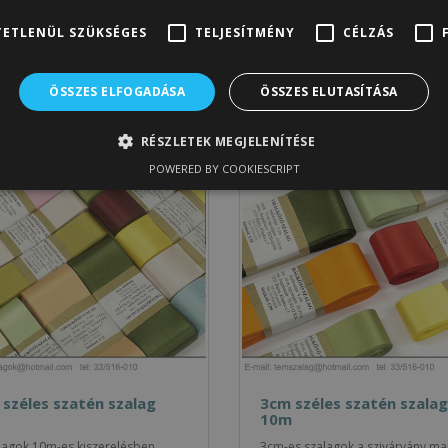
zalagok, keményített alapanyagból, hogy a masni kötése se
ETLENÜL SZÜKSÉGES
TELJESÍTMÉNY
CÉLZÁS
problémát.
ÖSSZES ELFOGADÁSA
ÖSSZES ELUTASÍTÁSA
solódó termékek
RÉSZLETEK MEGJELENÍTÉSE
POWERED BY COOKIESCRIPT
széles szatén szalag
3cm széles szatén szalag
10m
lagok 10m-es kiszerelésben
3cm-es szalagok a szivárvány ma