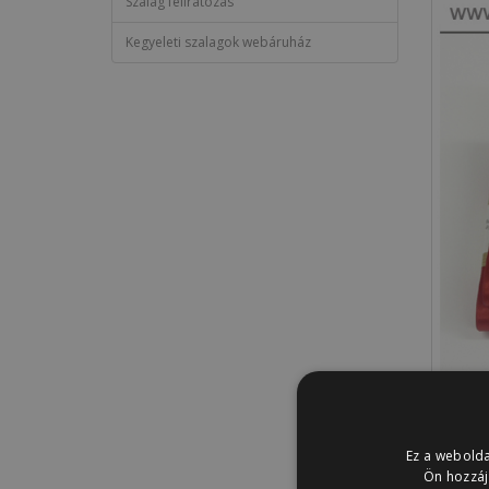
Szalag feliratozás
Kegyeleti szalagok webáruház
Ez a webolda
Leírás
Ön hozzáj