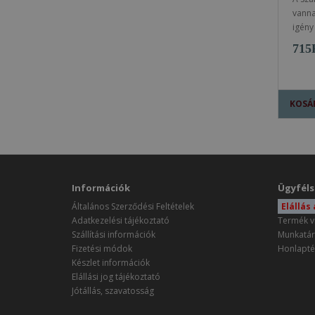
vanna
igény
715
KOSÁ
Információk
Ügyféls
Általános Szerződési Feltételek
Elállás
Adatkezelési tájékoztató
Termék v
Szállítási információk
Munkatár
Fizetési módok
Honlapté
Készlet információk
Elállási jog tájékoztató
Jótállás, szavatosság