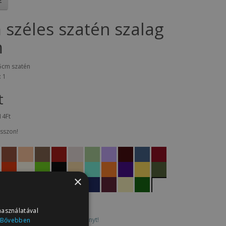
 széles szatén szalag
m
5cm szatén
: 1
t
14Ft
sszon!
×
használatával
0 vélemény
/
Írjon véleményt!
Bővebben