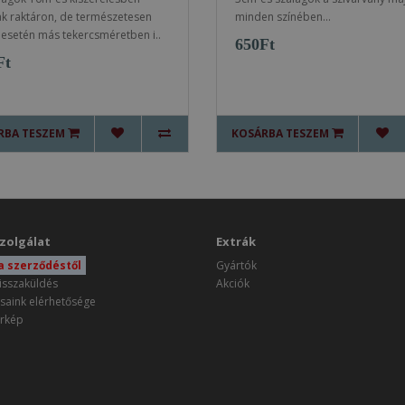
k raktáron, de természetesen
minden színében...
 esetén más tekercsméretben i..
650Ft
Ft
RBA TESZEM
KOSÁRBA TESZEM
zolgálat
Extrák
 a szerződéstől
Gyártók
isszaküldés
Akciók
saink elérhetősége
rkép