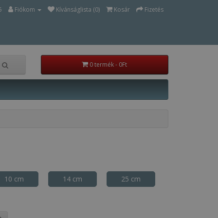
5
Fiókom
Kívánságlista (0)
Kosár
Fizetés
0 termék - 0Ft
10 cm
14 cm
25 cm