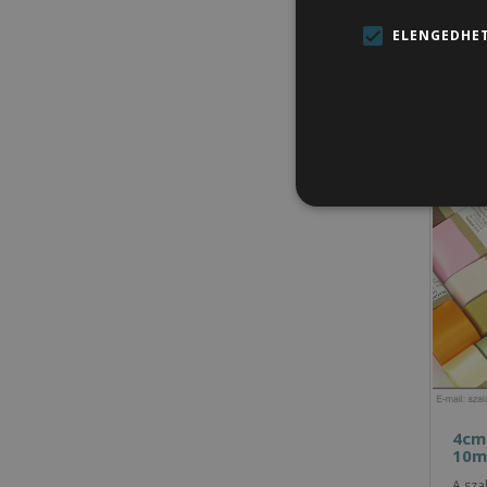
Szatén s
ELENGEDHET
okozzon 
Kapc
4cm 
10m
A sza