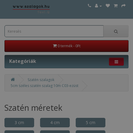
0 termék - 0Ft
Kategóriák
Szatén szalagok
5cm széles szatén szalag 10m C03-ezüst
Szatén méretek
3 cm
4 cm
5 cm