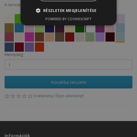
A sorozat termékei
RÉSZLETEK MEGJELENÍTÉSE
POWERED BY COOKIESCRIPT
Mennyiség
Kosárba teszem
0 vélemény
/
Írjon véleményt!
Információk