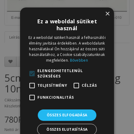
×
Ez a weboldal sütiket
használ
Leírás
Vélemények (0)
Ez a weboldal sütiket használ a felhasználói
élmény javítása érdekében. A weboldalunk
használatával Ön hozzájárul az összes süti
használatához, a Cookie szabályzatunknak
megfelelően.
Bővebben
ELENGEDHETETLENÜL
5cm széles szatén szalag
SZÜKSÉGES
10m C03-ezüst
TELJESÍTMÉNY
CÉLZÁS
FUNKCIONALITÁS
Cikkszám: SZ5.C03
Készletinfó: 9
ÖSSZES ELFOGADÁSA
780Ft
ÖSSZES ELUTASÍTÁSA
Nettó ár:
614Ft