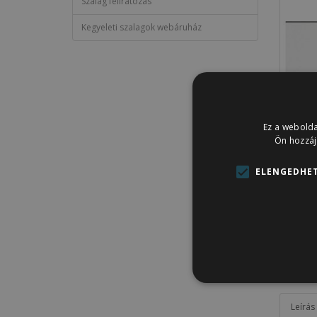
Szalag feliratozás
Kegyeleti szalagok webáruház
Ez a webolda
Ön hozzáj
ELENGEDHET
Leírás