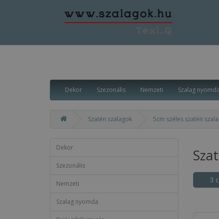
Dekor
Szezonális
Nemzeti
Szalag nyomd
Szatén szalagok
5cm széles szatén szal
Dekor
Sza
Szezonális
3 
Nemzeti
Szalag nyomda