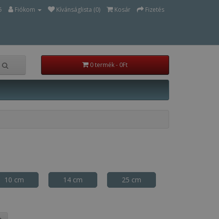
5
Fiókom
Kívánságlista (0)
Kosár
Fizetés
0 termék - 0Ft
10 cm
14 cm
25 cm