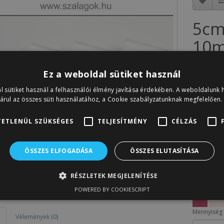
5cm
10m
Cikkszám: 
Ez a weboldal sütiket használ
Készletinfó
l sütiket használ a felhasználói élmény javítása érdekében. A weboldalunk 
780F
árul az összes süti használatához, a Cookie szabályzatunknak megfelelően.
Nettó ár:
6
ETLENÜL SZÜKSÉGES
TELJESÍTMÉNY
CÉLZÁS
A sorozat 
ÖSSZES ELFOGADÁSA
ÖSSZES ELUTASÍTÁSA
RÉSZLETEK MEGJELENÍTÉSE
POWERED BY COOKIESCRIPT
Mennyiség
Vélemények (0)