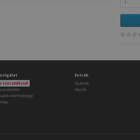
zolgálat
Extrák
 a szerződéstől
Gyártók
isszaküldés
Akciók
saink elérhetősége
rkép