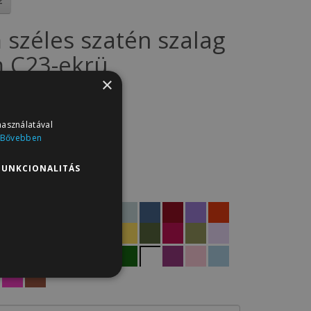
 széles szatén szalag
 C23-ekrü
×
SZ5.C23
: 9
használatával
t
Bővebben
14Ft
FUNKCIONALITÁS
termékei