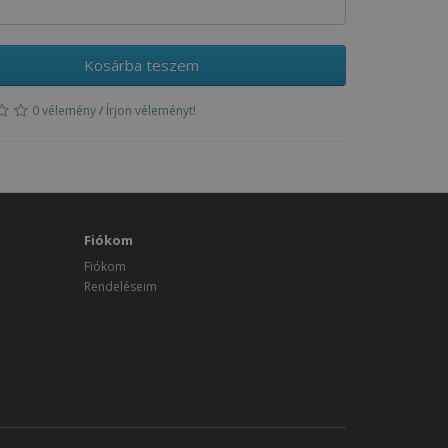
Kosárba teszem
0 vélemény
/
Írjon véleményt!
Fiókom
Fiókom
Rendeléseim