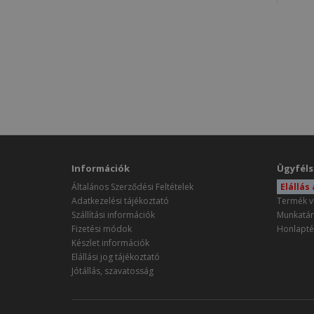
Információk
Ügyféls
Általános Szerződési Feltételek
Elállás
Adatkezelési tájékoztató
Termék v
Szállítási információk
Munkatár
Fizetési módok
Honlapté
Készlet információk
Elállási jog tájékoztató
Jótállás, szavatosság