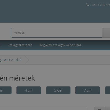
+36 33 200 48
a
Szalag feliratozás
Kegyeleti szalagok webáruház
ag 10m C23-ekrü
tén méretek
cm
4 cm
5 cm
7 cm