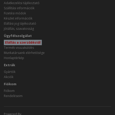
Adatkezelési tájékoztató
Szállítási információk
Fizetési módok
Készlet információk
Elállási jog tájékoztató
Jótállás, szavatosság
Ügyfélszolgálat
Elállás a szerződéstől
Termék visszaküldés
Munkatársaink elérhetősége
Honlaptérkép
Extrák
Gyártók
Akciók
Fiókom
Fiókom
Rendeléseim
Powered By