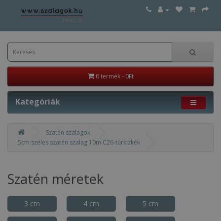
0 termék - 0Ft
Kategóriák
Szatén szalagok
5cm széles szatén szalag 10m C26-türkizkék
Szatén méretek
3 cm
4 cm
5 cm