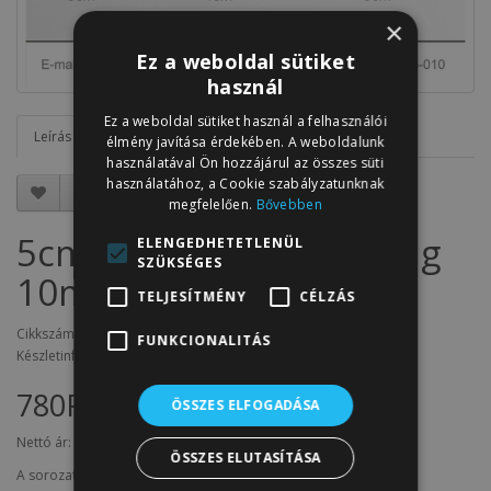
×
Ez a weboldal sütiket
használ
Ez a weboldal sütiket használ a felhasználói
Leírás
Vélemények (0)
élmény javítása érdekében. A weboldalunk
használatával Ön hozzájárul az összes süti
használatához, a Cookie szabályzatunknak
megfelelően.
Bővebben
5cm széles szatén szalag
ELENGEDHETETLENÜL
SZÜKSÉGES
10m C26-türkizkék
TELJESÍTMÉNY
CÉLZÁS
Cikkszám: SZ5.C26
FUNKCIONALITÁS
Készletinfó: 9
780Ft
ÖSSZES ELFOGADÁSA
Nettó ár:
614Ft
ÖSSZES ELUTASÍTÁSA
A sorozat termékei