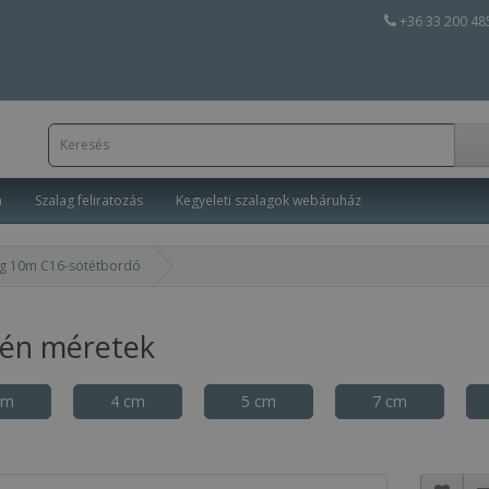
+36 33 200 48
a
Szalag feliratozás
Kegyeleti szalagok webáruház
lag 10m C16-sötétbordó
tén méretek
cm
4 cm
5 cm
7 cm