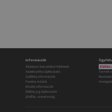
Információk
Ügyféls
Általános Szerződési Feltételek
Elállás
Adatkezelési tájékoztató
Termék v
Szállítási információk
Munkatár
Fizetési módok
Honlapté
Készlet információk
Elállási jog tájékoztató
Jótállás, szavatosság