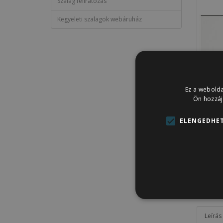
Szalag feliratozás
Kegyeleti szalagok webáruház
Ez a webolda
Ön hozzáj
ELENGEDHET
Leírás