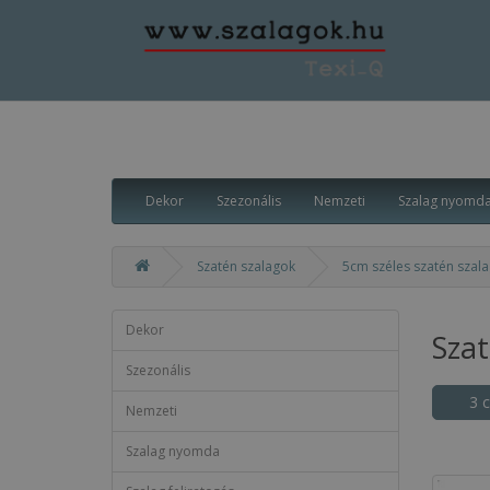
Dekor
Szezonális
Nemzeti
Szalag nyomd
Szatén szalagok
5cm széles szatén sza
Dekor
Sza
Szezonális
3 
Nemzeti
Szalag nyomda