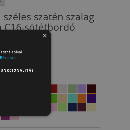
 széles szatén szalag
 C16-sötétbordó
×
SZ5.C16
: 9
használatával
t
Bővebben
14Ft
FUNKCIONALITÁS
termékei