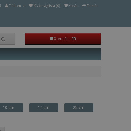
5
Fiókom
Kívánságlista (0)
Kosár
Fizetés
0 termék - 0Ft
10 cm
14 cm
25 cm