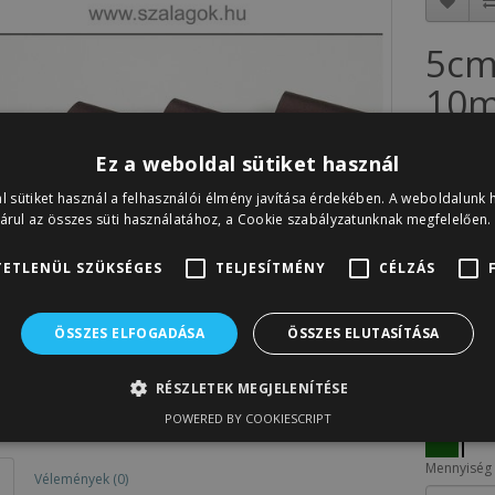
5cm
10m
Cikkszám: 
Ez a weboldal sütiket használ
Készletinfó
l sütiket használ a felhasználói élmény javítása érdekében. A weboldalunk 
780F
árul az összes süti használatához, a Cookie szabályzatunknak megfelelően.
Nettó ár:
6
ETLENÜL SZÜKSÉGES
TELJESÍTMÉNY
CÉLZÁS
A sorozat 
ÖSSZES ELFOGADÁSA
ÖSSZES ELUTASÍTÁSA
RÉSZLETEK MEGJELENÍTÉSE
POWERED BY COOKIESCRIPT
Mennyiség
Vélemények (0)