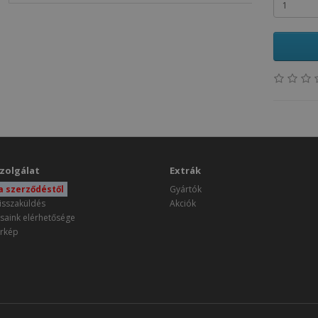
zolgálat
Extrák
 a szerződéstől
Gyártók
isszaküldés
Akciók
saink elérhetősége
rkép