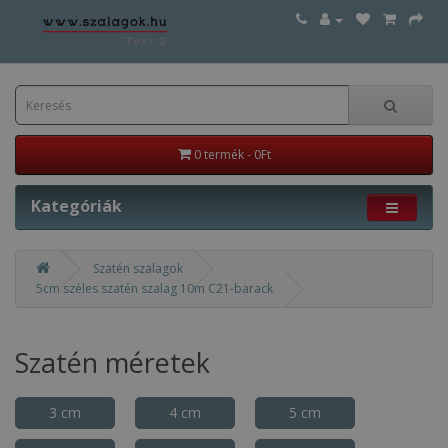
0 termék - 0Ft
Kategóriák
Szatén szalagok
5cm széles szatén szalag 10m C21-barack
Szatén méretek
3 cm
4 cm
5 cm