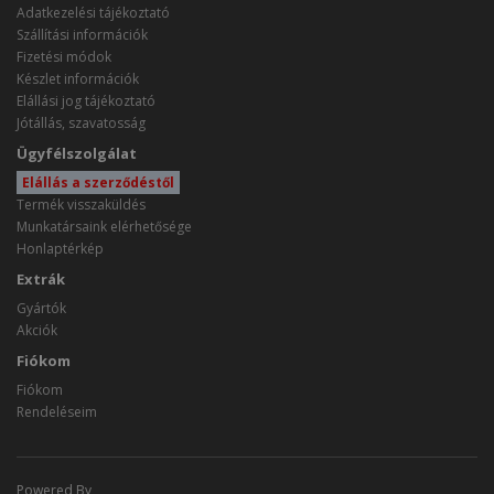
Adatkezelési tájékoztató
Szállítási információk
Fizetési módok
Készlet információk
Elállási jog tájékoztató
Jótállás, szavatosság
Ügyfélszolgálat
Elállás a szerződéstől
Termék visszaküldés
Munkatársaink elérhetősége
Honlaptérkép
Extrák
Gyártók
Akciók
Fiókom
Fiókom
Rendeléseim
Powered By