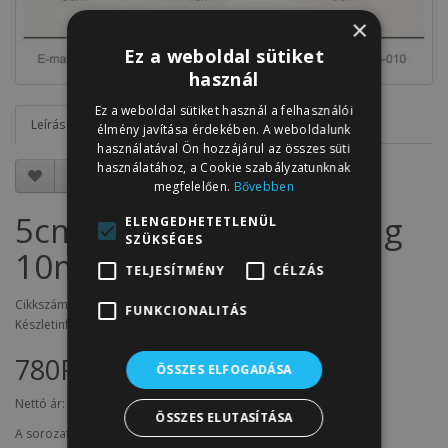
×
Ez a weboldal sütiket
használ
Ez a weboldal sütiket használ a felhasználói
Leírás
Vélemények (0)
élmény javítása érdekében. A weboldalunk
használatával Ön hozzájárul az összes süti
használatához, a Cookie szabályzatunknak
megfelelően.
Bővebben
5cm széles szatén szalag
ELENGEDHETETLENÜL
SZÜKSÉGES
10m C21-barack
TELJESÍTMÉNY
CÉLZÁS
Cikkszám: SZ5.C21
FUNKCIONALITÁS
Készletinfó: 14
780Ft
ÖSSZES ELFOGADÁSA
Nettó ár:
614Ft
ÖSSZES ELUTASÍTÁSA
A sorozat termékei