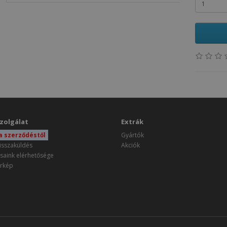
zolgálat
Extrák
 a szerződéstől
Gyártók
isszaküldés
Akciók
saink elérhetősége
rkép