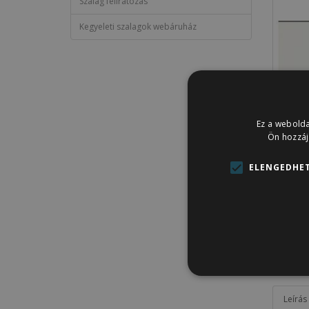
Szalag feliratozás
Kegyeleti szalagok webáruház
Ez a webolda
Ön hozzáj
ELENGEDHET
Leírás