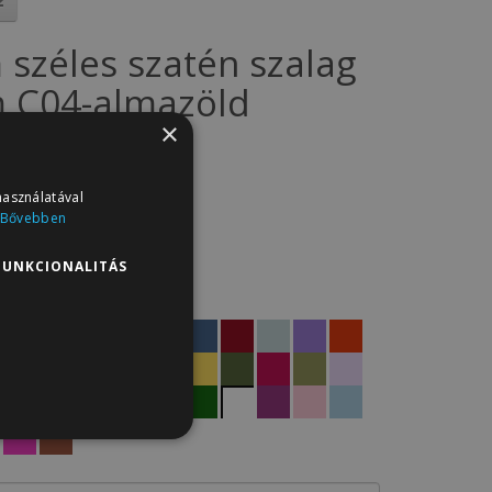
 széles szatén szalag
 C04-almazöld
×
SZ5.C04
: 9
használatával
t
Bővebben
14Ft
FUNKCIONALITÁS
termékei