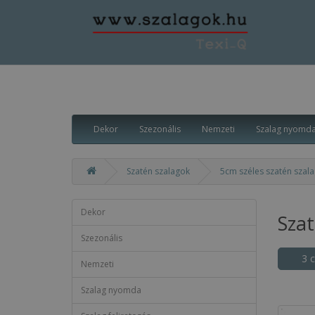
Dekor
Szezonális
Nemzeti
Szalag nyomd
Szatén szalagok
5cm széles szatén szal
Dekor
Sza
Szezonális
3 
Nemzeti
Szalag nyomda