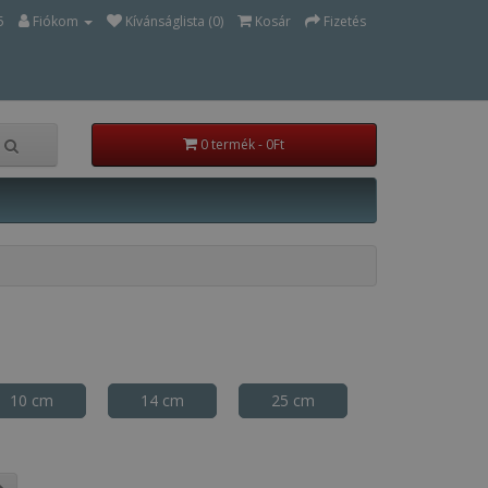
5
Fiókom
Kívánságlista (0)
Kosár
Fizetés
0 termék - 0Ft
10 cm
14 cm
25 cm