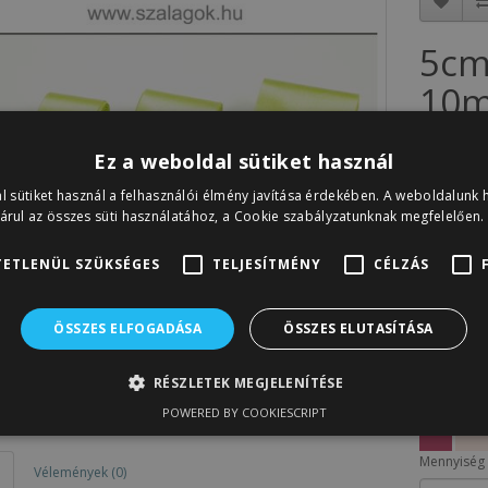
5cm
10m
Cikkszám: 
Ez a weboldal sütiket használ
Készletinfó
l sütiket használ a felhasználói élmény javítása érdekében. A weboldalunk 
780F
árul az összes süti használatához, a Cookie szabályzatunknak megfelelően.
Nettó ár:
6
ETLENÜL SZÜKSÉGES
TELJESÍTMÉNY
CÉLZÁS
A sorozat 
ÖSSZES ELFOGADÁSA
ÖSSZES ELUTASÍTÁSA
RÉSZLETEK MEGJELENÍTÉSE
POWERED BY COOKIESCRIPT
Mennyiség
Vélemények (0)