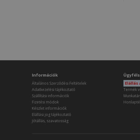
Információk
Ügyféls
Általános Szerződési Feltételek
Elállás
Adatkezelési tájékoztató
Termék v
Szállítási információk
Munkatár
Fizetési módok
Honlapté
Készlet információk
Elállási jog tájékoztató
Jótállás, szavatosság