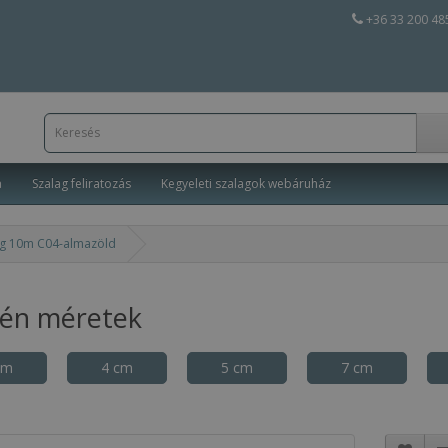
+36 33 200 48
a
Szalag feliratozás
Kegyeleti szalagok webáruház
ag 10m C04-almazöld
tén méretek
cm
4 cm
5 cm
7 cm