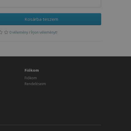
Kosárba teszem
0 vélemény
/
Írjon véleményt!
Fiókom
Fiókom
Rendeléseim