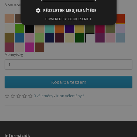
A sorozat termékei
RÉSZLETEK MEGJELENÍTÉSE
POWERED BY COOKIESCRIPT
Mennyiség
Kosárba teszem
0 vélemény
/
Írjon véleményt!
Információk