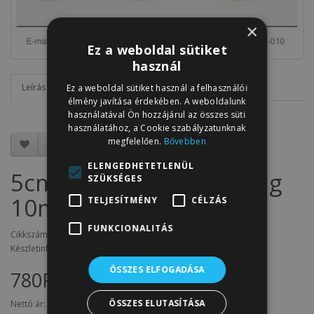
×
Ez a weboldal sütiket
használ
Leírás
Vélemények (0)
Ez a weboldal sütiket használ a felhasználói
élmény javítása érdekében. A weboldalunk
használatával Ön hozzájárul az összes süti
használatához, a Cookie szabályzatunknak
megfelelően.
Bővebben
ELENGEDHETETLENÜL
5cm széles szatén szalag
SZÜKSÉGES
10m C12-terrakotta
TELJESÍTMÉNY
CÉLZÁS
FUNKCIONALITÁS
Cikkszám: SZ5.C12
Készletinfó: 5
ÖSSZES ELFOGADÁSA
780Ft
ÖSSZES ELUTASÍTÁSA
Nettó ár:
614Ft