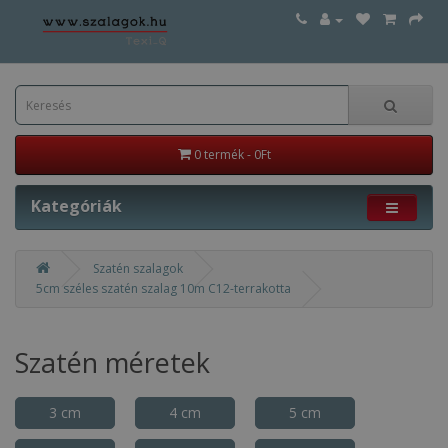
0 termék - 0Ft
Kategóriák
Szatén szalagok
5cm széles szatén szalag 10m C12-terrakotta
Szatén méretek
3 cm
4 cm
5 cm