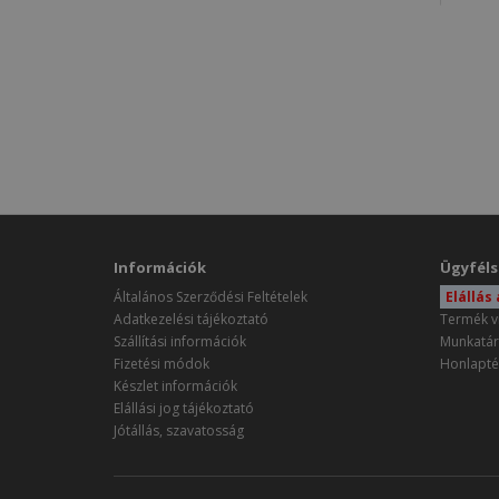
Információk
Ügyféls
Általános Szerződési Feltételek
Elállás
Adatkezelési tájékoztató
Termék v
Szállítási információk
Munkatár
Fizetési módok
Honlapté
Készlet információk
Elállási jog tájékoztató
Jótállás, szavatosság