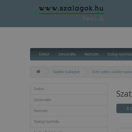
Dekor
Szezonális
Nemzeti
Szalag nyomd
Szatén szalagok
5cm széles szatén szalag
Dekor
Sza
Szezonális
3 
Nemzeti
Szalag nyomda