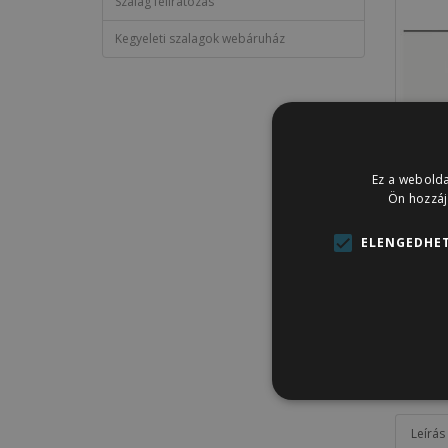
Szalag feliratozás
Kegyeleti szalagok webáruház
Ez a webolda
Ön hozzáj
ELENGEDHET
Leírás