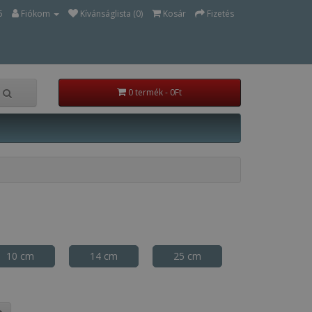
5
Fiókom
Kívánságlista (0)
Kosár
Fizetés
0 termék - 0Ft
10 cm
14 cm
25 cm