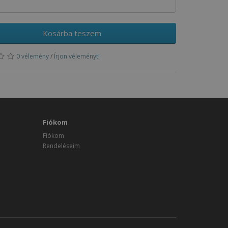
Kosárba teszem
0 vélemény
/
Írjon véleményt!
Fiókom
Fiókom
Rendeléseim