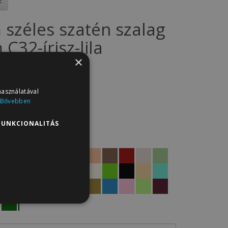
 széles szatén szalag
C32-írisz-lila
×
SZ5.C32
: 5
használatával
t
Bővebben
14Ft
FUNKCIONALITÁS
termékei