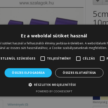
5cm
10m 
Cikkszám: 
Ez a weboldal sütiket használ
Készletinfó
l sütiket használ a felhasználói élmény javítása érdekében. A weboldalunk 
780F
árul az összes süti használatához, a Cookie szabályzatunknak megfelelően.
Nettó ár:
6
ETLENÜL SZÜKSÉGES
TELJESÍTMÉNY
CÉLZÁS
A sorozat 
ÖSSZES ELFOGADÁSA
ÖSSZES ELUTASÍTÁSA
RÉSZLETEK MEGJELENÍTÉSE
POWERED BY COOKIESCRIPT
Mennyiség
Vélemények (0)