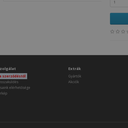
zolgálat
Extrák
 a szerződéstől
Gyártók
isszaküldés
Akciók
saink elérhetősége
rkép