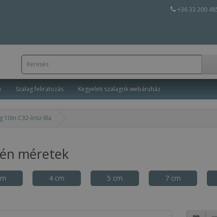
+36 33 200 48
a
Szalag feliratozás
Kegyeleti szalagok webáruház
 10m C32-írisz-lila
tén méretek
cm
4 cm
5 cm
7 cm