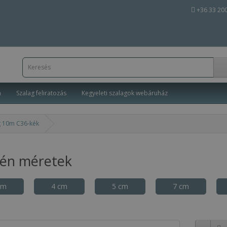
+36 33 20
a
Szalag feliratozás
Kegyeleti szalagok webáruház
g 10m C36-kék
tén méretek
cm
4 cm
5 cm
7 cm