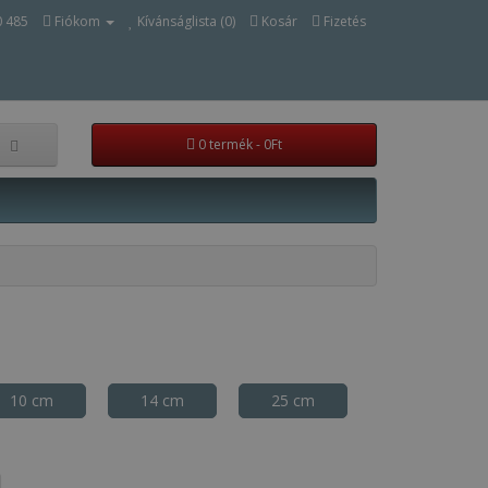
0 485
Fiókom
Kívánságlista (0)
Kosár
Fizetés
0 termék - 0Ft
10 cm
14 cm
25 cm