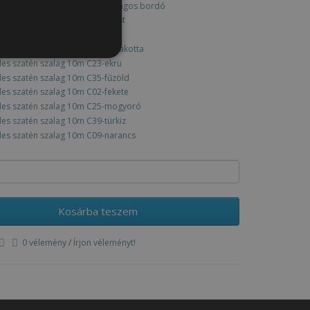
Kosárba teszem
0 vélemény
/
Írjon véleményt!