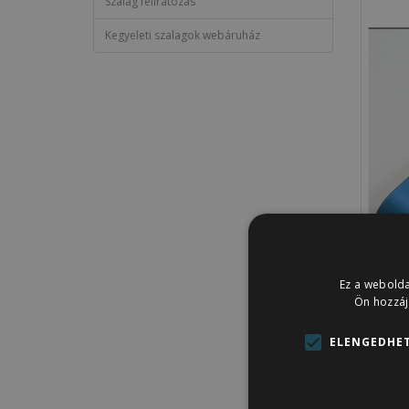
Szalag feliratozás
Kegyeleti szalagok webáruház
Ez a webolda
Ön hozzáj
ELENGEDHET
Leírás