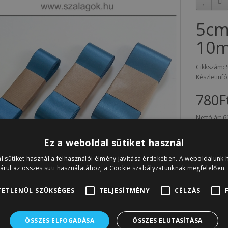
5cm
10m
Cikkszám: 
Készletinfó
780F
Nettó ár:
6
A sorozat 
Ez a weboldal sütiket használ
l sütiket használ a felhasználói élmény javítása érdekében. A weboldalunk 
árul az összes süti használatához, a Cookie szabályzatunknak megfelelően.
ETLENÜL SZÜKSÉGES
TELJESÍTMÉNY
CÉLZÁS
ÖSSZES ELFOGADÁSA
ÖSSZES ELUTASÍTÁSA
Vélemények (0)