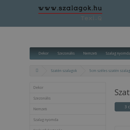
Dekor
Szezonális
Nemzeti
Szalag nyomd
Szatén szalagok
5cm széles szatén szala
Dekor
Sza
Szezonális
3 
Nemzeti
Szalag nyomda