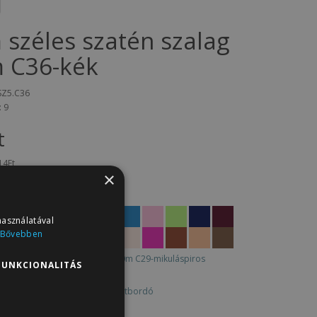
 széles szatén szalag
 C36-kék
SZ5.C36
: 9
t
14Ft
×
termékei
használatával
Bővebben
FUNKCIONALITÁS