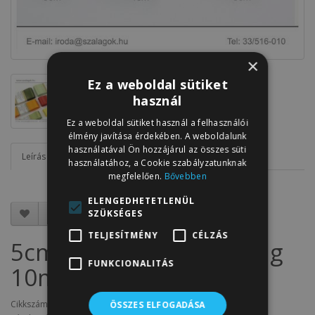
×
Ez a weboldal sütiket
használ
Ez a weboldal sütiket használ a felhasználói
élmény javítása érdekében. A weboldalunk
használatával Ön hozzájárul az összes süti
Leírás
Vélemények (0)
használatához, a Cookie szabályzatunknak
megfelelően.
Bővebben
ELENGEDHETETLENÜL
SZÜKSÉGES
TELJESÍTMÉNY
CÉLZÁS
5cm széles szatén szalag
FUNKCIONALITÁS
10m C06-borsózöld
Cikkszám: SZ5.C06
ÖSSZES ELFOGADÁSA