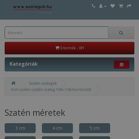
0 termék - 0Ft
Kategóriák
Szatén szalagok
5cm széles szatén szalag 10m C06-borsózöld
Szatén méretek
3 cm
4 cm
5 cm