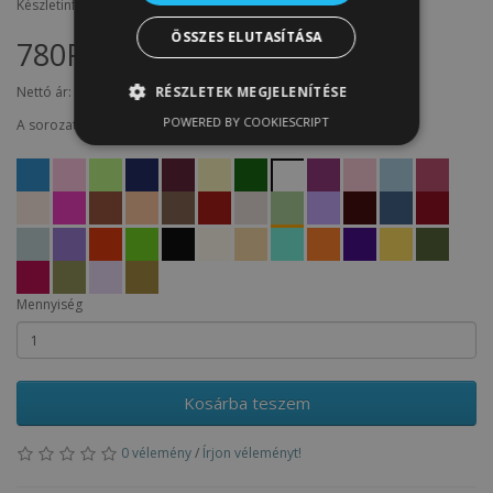
Készletinfó: 9
ÖSSZES ELUTASÍTÁSA
780Ft
RÉSZLETEK MEGJELENÍTÉSE
Nettó ár:
614Ft
POWERED BY COOKIESCRIPT
A sorozat termékei
Mennyiség
Kosárba teszem
0 vélemény
/
Írjon véleményt!